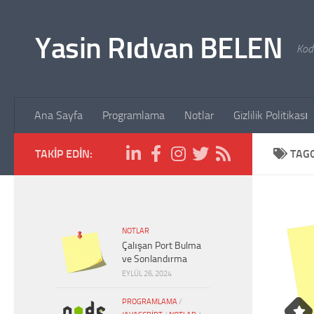
Skip to content
Yasin Rıdvan BELEN
Kodl
Ana Sayfa
Programlama
Notlar
Gizlilik Politikası
TAKIP EDIN:
TAG
NOTLAR
Çalışan Port Bulma
ve Sonlandırma
EYLÜL 26, 2024
PROGRAMLAMA
/