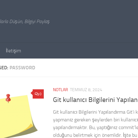
arla Düşün, Bilgiyi Paylaş
İletişim
GED:
PASSWORD
NOTLAR
TEMMUZ 8, 2024
0
Git kullanıcı Bilgilerini Yapıl
Git kullanıcı Bilgilerini Yapılandırma Git’i
yapmanız gereken şeylerden biri kullanıcı b
yapılandırmaktır. Bu, yaptığınız commit’le
olduğunu belirtmek için önemlidir. İşte bu 