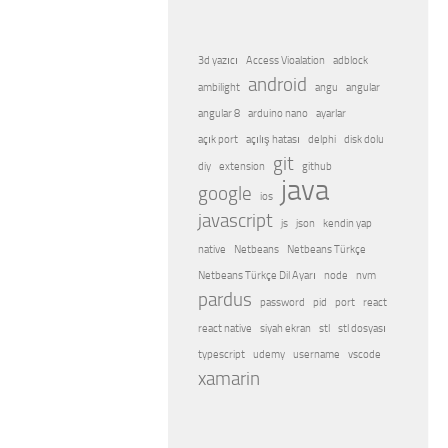
3d yazıcı
Access Vioalation
adblock
android
ambilight
angu
angular
angular 8
arduino nano
ayarlar
açık port
açılış hatası
delphi
disk dolu
git
diy
extension
github
java
google
ios
javascript
js
json
kendin yap
native
Netbeans
Netbeans Türkçe
Netbeans Türkçe Dil Ayarı
node
nvm
pardus
password
pid
port
react
react native
siyah ekran
stl
stl dosyası
typescript
udemy
username
vscode
xamarin