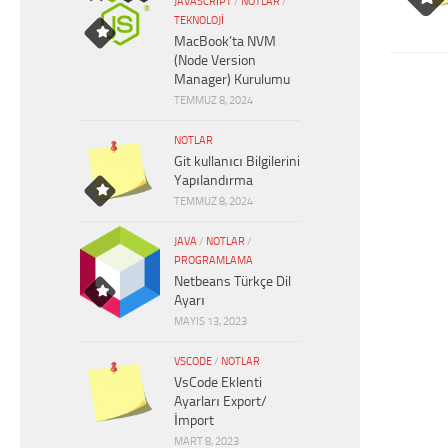
JAVASCRIPT
/
NOTLAR
/
TEKNOLOJI
MacBook’ta NVM
(Node Version
Manager) Kurulumu
TEMMUZ 8, 2024
NOTLAR
Git kullanıcı Bilgilerini
Yapılandırma
TEMMUZ 8, 2024
JAVA
/
NOTLAR
/
PROGRAMLAMA
Netbeans Türkçe Dil
Ayarı
MAYIS 13, 2023
VSCODE
/
NOTLAR
VsCode Eklenti
Ayarları Export/
İmport
MART 8, 2023