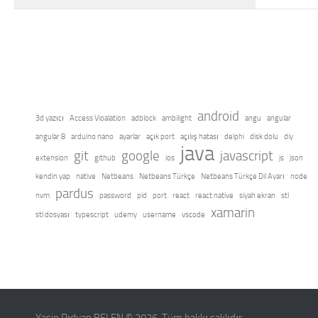
android
3d yazıcı
Access Vioalation
adblock
ambilight
angu
angular
angular 8
arduino nano
ayarlar
açık port
açılış hatası
delphi
disk dolu
diy
java
git
google
javascript
extension
github
ios
js
json
kendin yap
native
Netbeans
Netbeans Türkçe
Netbeans Türkçe Dil Ayarı
node
pardus
nvm
password
pid
port
react
react native
siyah ekran
stl
xamarin
stl dosyası
typescript
udemy
username
vscode