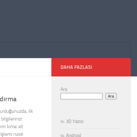
DAHA FAZLASI
Ara
Ara
andırma
 kurduğunuzda, ilk
ilgilerinizi
3D Yazıcı
rin kime ait
işlemi nasıl
Android