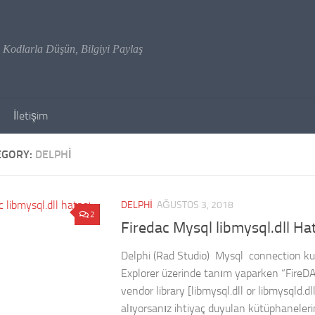
Kodlarla Düşün, Bilgiyi Paylaş
İletişim
EGORY:
DELPHI
DELPHI
AĞUSTOS 3, 2018
2
Firedac Mysql libmysql.dll Ha
Delphi (Rad Studio) Mysql connection kul
Explorer üzerinde tanım yaparken “FireDA
vendor library [libmysql.dll or libmysqld.dl
alıyorsanız ihtiyaç duyulan kütüphaneler