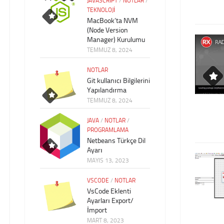
JAVASCRIPT
/
NOTLAR
/
TEKNOLOJI
MacBook’ta NVM
(Node Version
Manager) Kurulumu
TEMMUZ 8, 2024
NOTLAR
Git kullanıcı Bilgilerini
Yapılandırma
TEMMUZ 8, 2024
JAVA
/
NOTLAR
/
PROGRAMLAMA
Netbeans Türkçe Dil
Ayarı
MAYIS 13, 2023
VSCODE
/
NOTLAR
VsCode Eklenti
Ayarları Export/
İmport
MART 8, 2023