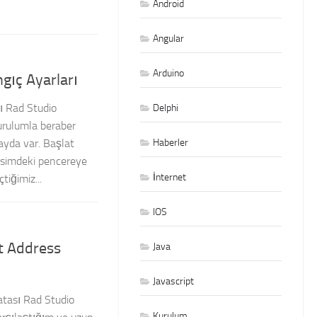
Android
Angular
Arduino
gıç Ayarları
ı Rad Studio
Delphi
urulumla beraber
Haberler
yda var. Başlat
simdeki pencereye
İnternet
tiğimiz...
IOS
At Address
Java
Javascript
atası Rad Studio
Kurulum