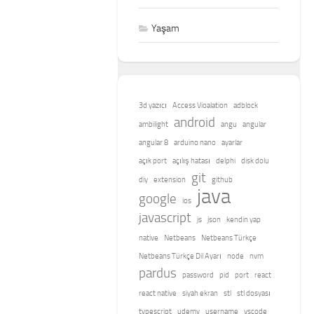
Yaşam
3d yazıcı
Access Vioalation
adblock
android
ambilight
angu
angular
angular 8
arduino nano
ayarlar
açık port
açılış hatası
delphi
disk dolu
git
diy
extension
github
java
google
ios
javascript
js
json
kendin yap
native
Netbeans
Netbeans Türkçe
Netbeans Türkçe Dil Ayarı
node
nvm
pardus
password
pid
port
react
react native
siyah ekran
stl
stl dosyası
typescript
udemy
username
vscode