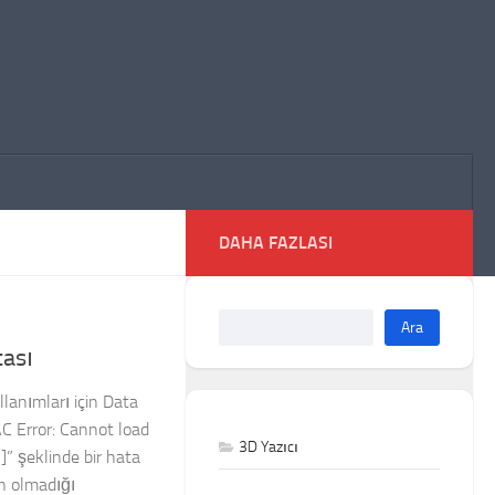
DAHA FAZLASI
Ara
tası
lanımları için Data
C Error: Cannot load
3D Yazıcı
l]” şeklinde bir hata
in olmadığı