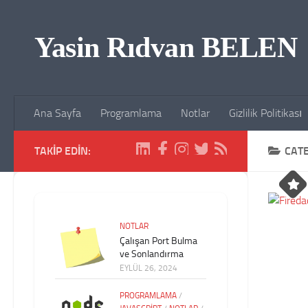
Skip to content
Yasin Rıdvan BELEN
Ana Sayfa
Programlama
Notlar
Gizlilik Politikası
TAKIP EDIN:
CAT
NOTLAR
Çalışan Port Bulma
ve Sonlandırma
EYLÜL 26, 2024
PROGRAMLAMA
/