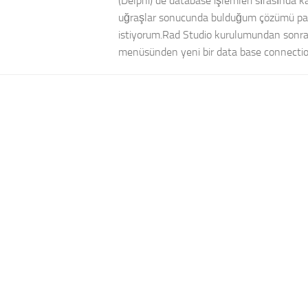
(Delphi) de database işlemleri sırasında 
uğraşlar sonucunda bulduğum çözümü p
istiyorum.Rad Studio kurulumundan sonra
menüsünden yeni bir data base connection