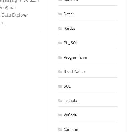
karşılaştığım ve uzun
aylaşmak
Notlar
 Data Explorer
...
Pardus
PL_SQL
Programlama
React Native
SQL
Teknoloji
VsCode
Xamarin