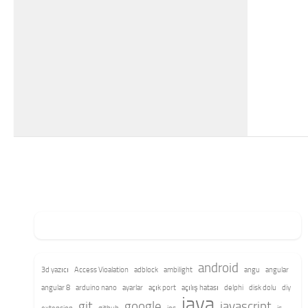
android
3d yazıcı
Access Vioalation
adblock
ambilight
angu
angular
angular 8
arduino nano
ayarlar
açık port
açılış hatası
delphi
disk dolu
diy
java
git
google
javascript