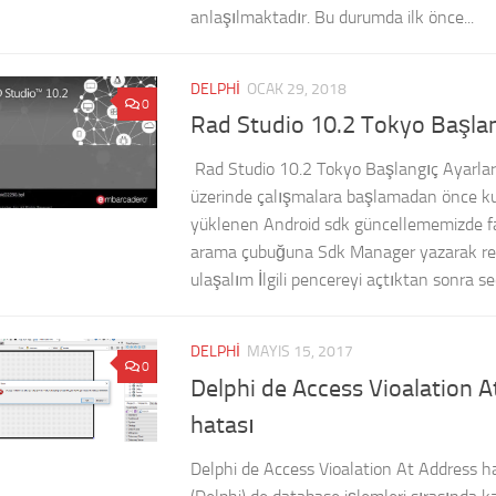
anlaşılmaktadır. Bu durumda ilk önce...
DELPHI
OCAK 29, 2018
0
Rad Studio 10.2 Tokyo Başlan
Rad Studio 10.2 Tokyo Başlangıç Ayarlar
üzerinde çalışmalara başlamadan önce k
yüklenen Android sdk güncellememizde fa
arama çubuğuna Sdk Manager yazarak re
ulaşalım İlgili pencereyi açtıktan sonra seç
DELPHI
MAYIS 15, 2017
0
Delphi de Access Vioalation 
hatası
Delphi de Access Vioalation At Address h