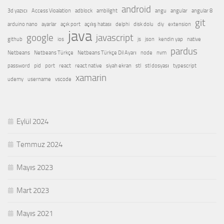
android
3d yazıcı
Access Vioalation
adblock
ambilight
angu
angular
angular 8
git
arduino nano
ayarlar
açık port
açılış hatası
delphi
disk dolu
diy
extension
java
google
javascript
github
ios
js
json
kendin yap
native
pardus
Netbeans
Netbeans Türkçe
Netbeans Türkçe Dil Ayarı
node
nvm
password
pid
port
react
react native
siyah ekran
stl
stl dosyası
typescript
xamarin
udemy
username
vscode
Eylül 2024
Temmuz 2024
Mayıs 2023
Mart 2023
Mayıs 2021