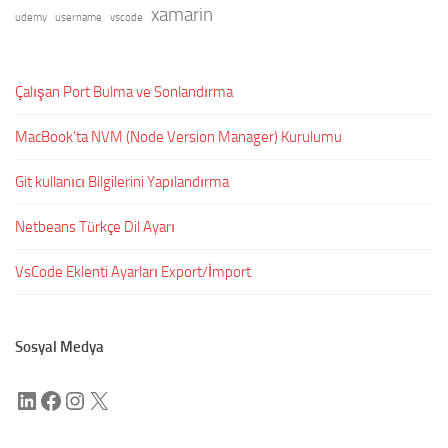
xamarin
udemy
username
vscode
Çalışan Port Bulma ve Sonlandırma
MacBook’ta NVM (Node Version Manager) Kurulumu
Git kullanıcı Bilgilerini Yapılandırma
Netbeans Türkçe Dil Ayarı
VsCode Eklenti Ayarları Export/İmport
Sosyal Medya
LinkedIn
Facebook
Instagram
X