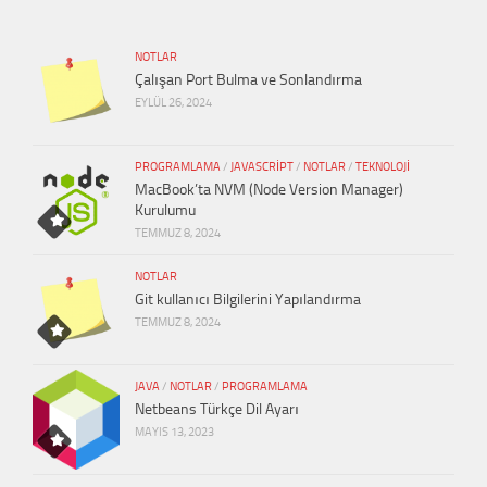
NOTLAR
Çalışan Port Bulma ve Sonlandırma
EYLÜL 26, 2024
PROGRAMLAMA
/
JAVASCRIPT
/
NOTLAR
/
TEKNOLOJI
MacBook’ta NVM (Node Version Manager)
Kurulumu
TEMMUZ 8, 2024
NOTLAR
Git kullanıcı Bilgilerini Yapılandırma
TEMMUZ 8, 2024
JAVA
/
NOTLAR
/
PROGRAMLAMA
Netbeans Türkçe Dil Ayarı
MAYIS 13, 2023