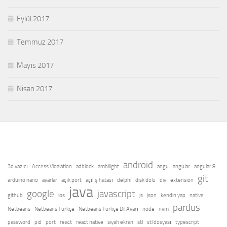
Eylül 2017
Temmuz 2017
Mayıs 2017
Nisan 2017
android
3d yazıcı
Access Vioalation
adblock
ambilight
angu
angular
angular 8
git
arduino nano
ayarlar
açık port
açılış hatası
delphi
disk dolu
diy
extension
java
google
javascript
github
ios
js
json
kendin yap
native
pardus
Netbeans
Netbeans Türkçe
Netbeans Türkçe Dil Ayarı
node
nvm
password
pid
port
react
react native
siyah ekran
stl
stl dosyası
typescript