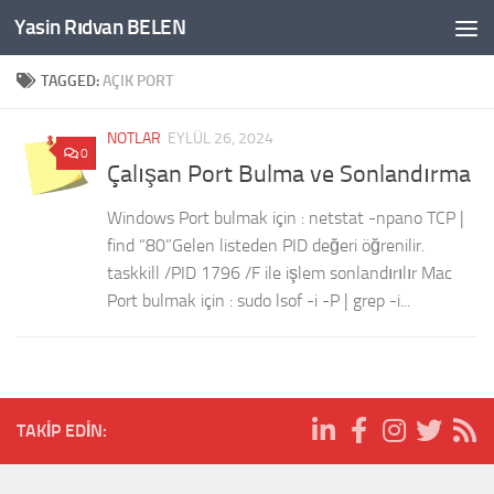
Yasin Rıdvan BELEN
Skip to content
TAGGED:
AÇIK PORT
NOTLAR
EYLÜL 26, 2024
0
Çalışan Port Bulma ve Sonlandırma
Windows Port bulmak için : netstat -npano TCP |
find “80”Gelen listeden PID değeri öğrenilir.
taskkill /PID 1796 /F ile işlem sonlandırılır Mac
Port bulmak için : sudo lsof -i -P | grep -i...
TAKIP EDIN: