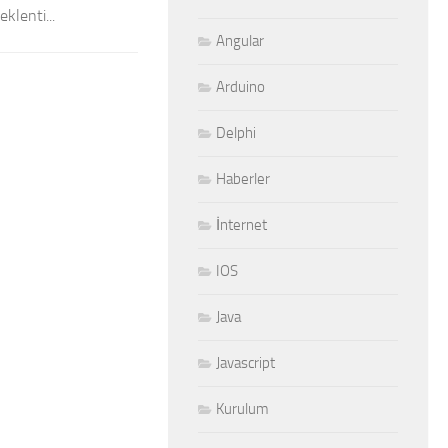
klenti...
Angular
Arduino
Delphi
Haberler
İnternet
IOS
Java
Javascript
Kurulum