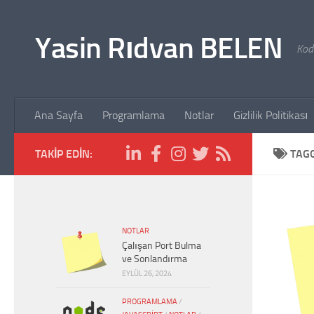
Skip to content
Yasin Rıdvan BELEN
Kodl
Ana Sayfa
Programlama
Notlar
Gizlilik Politikası
TAKIP EDIN:
TAG
NOTLAR
Çalışan Port Bulma
ve Sonlandırma
EYLÜL 26, 2024
PROGRAMLAMA
/