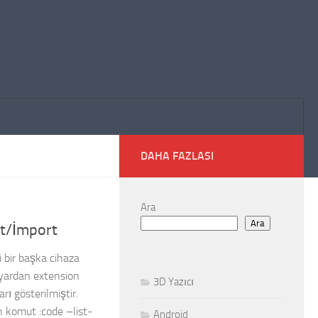
DAHA FAZLASI
Ara
Ara
rt/İmport
 bir başka cihaza
ayardan extension
3D Yazıcı
rı gösterilmiştir.
n komut :code –list-
Android