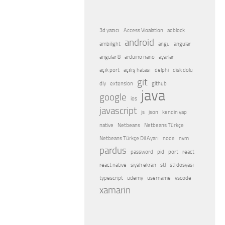
3d yazıcı
Access Vioalation
adblock
android
ambilight
angu
angular
angular 8
arduino nano
ayarlar
açık port
açılış hatası
delphi
disk dolu
git
diy
extension
github
java
google
ios
javascript
js
json
kendin yap
native
Netbeans
Netbeans Türkçe
Netbeans Türkçe Dil Ayarı
node
nvm
pardus
password
pid
port
react
react native
siyah ekran
stl
stl dosyası
typescript
udemy
username
vscode
xamarin