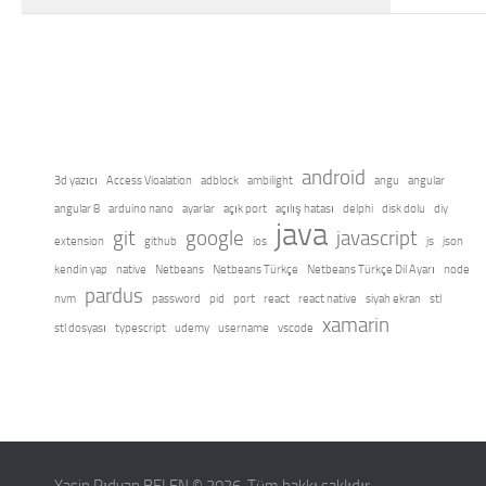
android
3d yazıcı
Access Vioalation
adblock
ambilight
angu
angular
angular 8
arduino nano
ayarlar
açık port
açılış hatası
delphi
disk dolu
diy
java
git
google
javascript
extension
github
ios
js
json
kendin yap
native
Netbeans
Netbeans Türkçe
Netbeans Türkçe Dil Ayarı
node
pardus
nvm
password
pid
port
react
react native
siyah ekran
stl
xamarin
stl dosyası
typescript
udemy
username
vscode