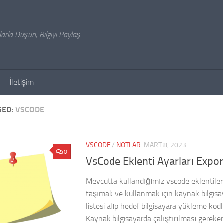
arla Düşün, Bilgiyi Paylaş
İletişim
GED:
VSCODE
VSCODE
/
NOTLAR
MART 8, 2023
0
VsCode Eklenti Ayarları Expo
Mevcutta kullandığımız vscode eklentileri
taşımak ve kullanmak için kaynak bilgis
listesi alıp hedef bilgisayara yükleme kodla
Kaynak bilgisayarda çalıştırılması gereke