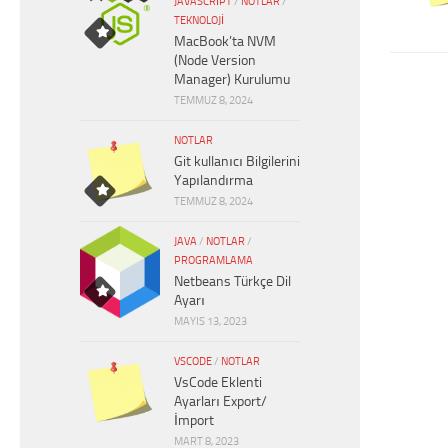
JAVASCRIPT
/
NOTLAR
/
TEKNOLOJI
MacBook’ta NVM
(Node Version
Manager) Kurulumu
TEMMUZ 8, 2024
NOTLAR
Git kullanıcı Bilgilerini
Yapılandırma
TEMMUZ 8, 2024
JAVA
/
NOTLAR
/
PROGRAMLAMA
Netbeans Türkçe Dil
Ayarı
MAYIS 13, 2023
VSCODE
/
NOTLAR
VsCode Eklenti
Ayarları Export/
İmport
MART 8, 2023