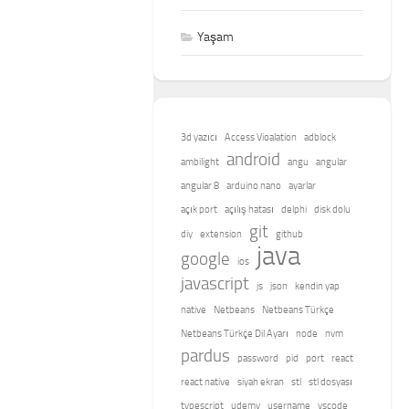
Yaşam
3d yazıcı
Access Vioalation
adblock
android
ambilight
angu
angular
angular 8
arduino nano
ayarlar
açık port
açılış hatası
delphi
disk dolu
git
diy
extension
github
java
google
ios
javascript
js
json
kendin yap
native
Netbeans
Netbeans Türkçe
Netbeans Türkçe Dil Ayarı
node
nvm
pardus
password
pid
port
react
react native
siyah ekran
stl
stl dosyası
typescript
udemy
username
vscode