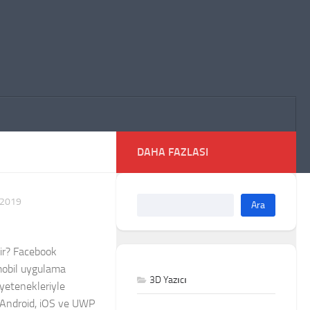
DAHA FAZLASI
 2019
Ara
ir? Facebook
 mobil uygulama
3D Yazıcı
m yetenekleriyle
k Android, iOS ve UWP