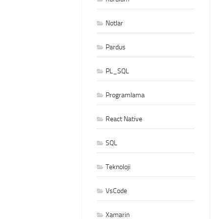
Notlar
Pardus
PL_SQL
Programlama
React Native
SQL
Teknoloji
VsCode
Xamarin