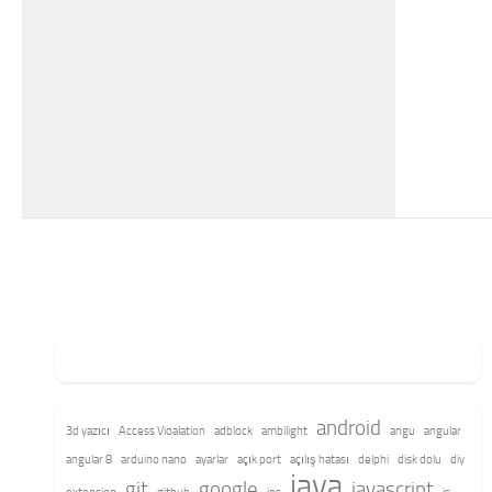
android
3d yazıcı
Access Vioalation
adblock
ambilight
angu
angular
angular 8
arduino nano
ayarlar
açık port
açılış hatası
delphi
disk dolu
diy
java
git
google
javascript