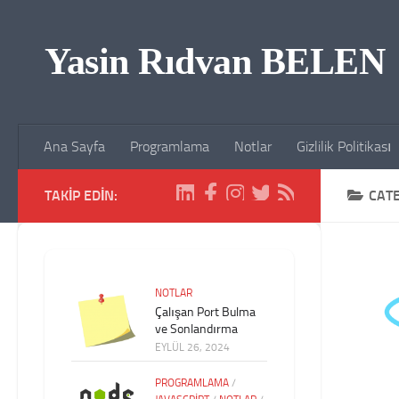
Skip to content
Yasin Rıdvan BELEN
Ana Sayfa
Programlama
Notlar
Gizlilik Politikası
TAKIP EDIN:
CAT
NOTLAR
Çalışan Port Bulma
ve Sonlandırma
EYLÜL 26, 2024
PROGRAMLAMA
/