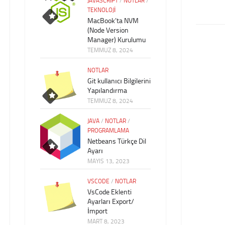
JAVASCRIPT
/
NOTLAR
/
TEKNOLOJI
MacBook’ta NVM
(Node Version
Manager) Kurulumu
TEMMUZ 8, 2024
NOTLAR
Git kullanıcı Bilgilerini
Yapılandırma
TEMMUZ 8, 2024
JAVA
/
NOTLAR
/
PROGRAMLAMA
Netbeans Türkçe Dil
Ayarı
MAYIS 13, 2023
VSCODE
/
NOTLAR
VsCode Eklenti
Ayarları Export/
İmport
MART 8, 2023