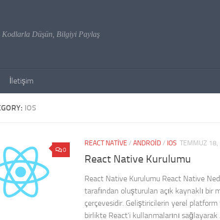
Kodlarla Düşün, Bilgiyi Paylaş
İletişim
EGORY:
IOS
REACT NATIVE
/
ANDROID
/
IOS
TEMMUZ 18,
0
React Native Kurulumu
React Native Kurulumu React Native Ned
tarafından oluşturulan açık kaynaklı bir
çerçevesidir. Geliştiricilerin yerel platfor
birlikte React’i kullanmalarını sağlayara