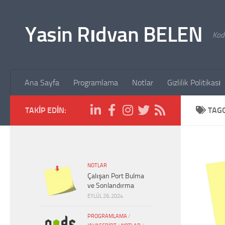
Skip to content
Yasin Rıdvan BELEN
Kodl
Ana Sayfa
Programlama
Notlar
Gizlilik Politikası
TAKIP EDIN:
TAG
NOTLAR
Çalışan Port Bulma
ve Sonlandırma
EYLÜL 26, 2024
PROGRAMLAMA
/