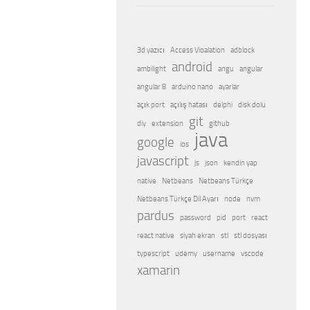
3d yazıcı
Access Vioalation
adblock
android
ambilight
angu
angular
angular 8
arduino nano
ayarlar
açık port
açılış hatası
delphi
disk dolu
git
diy
extension
github
java
google
ios
javascript
js
json
kendin yap
native
Netbeans
Netbeans Türkçe
Netbeans Türkçe Dil Ayarı
node
nvm
pardus
password
pid
port
react
react native
siyah ekran
stl
stl dosyası
typescript
udemy
username
vscode
xamarin