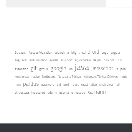
android
3d yazıcı
Access Vioalation
adblock
ambilight
angu
angular
angular 8
arduino nano
ayarlar
açık port
açılış hatası
delphi
disk dolu
diy
java
git
google
javascript
extension
github
ios
js
json
kendin yap
native
Netbeans
Netbeans Türkçe
Netbeans Türkçe Dil Ayarı
node
pardus
nvm
password
pid
port
react
react native
siyah ekran
stl
xamarin
stl dosyası
typescript
udemy
username
vscode