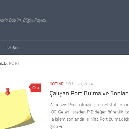
arla Düşün, Bilgiyi Paylaş
İletişim
GED:
PORT
NOTLAR
EYLÜL 26, 2024
0
Çalışan Port Bulma ve Sonla
Windows Port bulmak için : netstat -npan
“80”Gelen listeden PID değeri öğrenilir. t
ile işlem sonlandırılır Mac Port bulmak için
grep -i...