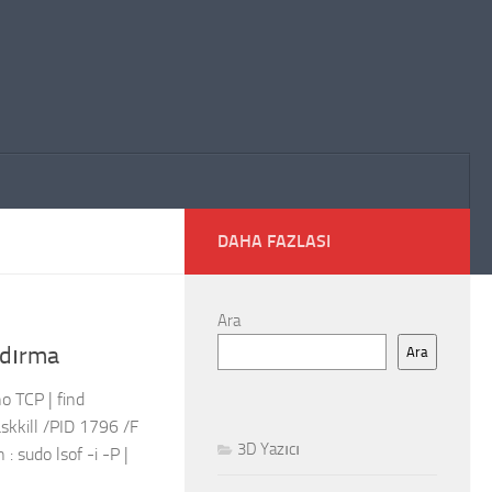
DAHA FAZLASI
Ara
ndırma
Ara
o TCP | find
askkill /PID 1796 /F
3D Yazıcı
 : sudo lsof -i -P |