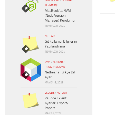
JAVASCRIPT
/
NOTLAR
/
TEKNOLOJI
MacBook’ta NVM
(Node Version
Manager) Kurulumu
TEMMUZ 8, 2024
NOTLAR
Git kullanıcı Bilgilerini
Yapılandırma
TEMMUZ 8, 2024
JAVA
/
NOTLAR
/
PROGRAMLAMA
Netbeans Türkçe Dil
Ayarı
MAYIS 13, 2023
VSCODE
/
NOTLAR
VsCode Eklenti
Ayarları Export/
İmport
MART 8, 2023