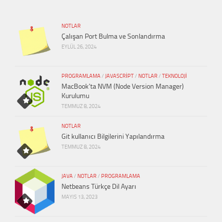
NOTLAR
Çalışan Port Bulma ve Sonlandırma
EYLÜL 26, 2024
PROGRAMLAMA
/
JAVASCRIPT
/
NOTLAR
/
TEKNOLOJI
MacBook’ta NVM (Node Version Manager)
Kurulumu
TEMMUZ 8, 2024
NOTLAR
Git kullanıcı Bilgilerini Yapılandırma
TEMMUZ 8, 2024
JAVA
/
NOTLAR
/
PROGRAMLAMA
Netbeans Türkçe Dil Ayarı
MAYIS 13, 2023