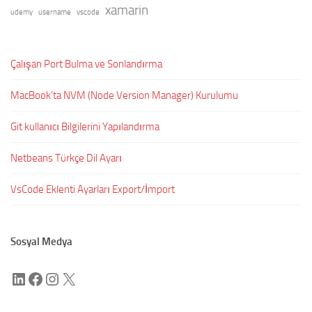
xamarin
udemy
username
vscode
Çalışan Port Bulma ve Sonlandırma
MacBook’ta NVM (Node Version Manager) Kurulumu
Git kullanıcı Bilgilerini Yapılandırma
Netbeans Türkçe Dil Ayarı
VsCode Eklenti Ayarları Export/İmport
Sosyal Medya
LinkedIn
Facebook
Instagram
X