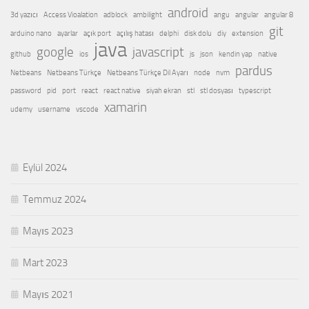
android
3d yazıcı
Access Vioalation
adblock
ambilight
angu
angular
angular 8
git
arduino nano
ayarlar
açık port
açılış hatası
delphi
disk dolu
diy
extension
java
google
javascript
github
ios
js
json
kendin yap
native
pardus
Netbeans
Netbeans Türkçe
Netbeans Türkçe Dil Ayarı
node
nvm
password
pid
port
react
react native
siyah ekran
stl
stl dosyası
typescript
xamarin
udemy
username
vscode
Eylül 2024
Temmuz 2024
Mayıs 2023
Mart 2023
Mayıs 2021