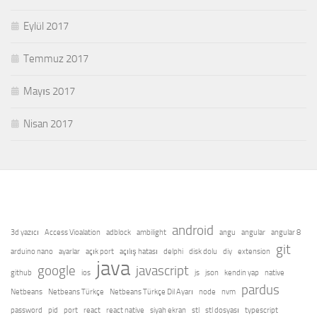
Eylül 2017
Temmuz 2017
Mayıs 2017
Nisan 2017
android
3d yazıcı
Access Vioalation
adblock
ambilight
angu
angular
angular 8
git
arduino nano
ayarlar
açık port
açılış hatası
delphi
disk dolu
diy
extension
java
google
javascript
github
ios
js
json
kendin yap
native
pardus
Netbeans
Netbeans Türkçe
Netbeans Türkçe Dil Ayarı
node
nvm
password
pid
port
react
react native
siyah ekran
stl
stl dosyası
typescript