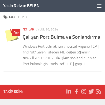
Yasin Rıdvan BELEN
Skip to content
TAGGED:
PID
NOTLAR
EYLÜL 26, 2024
0
Çalışan Port Bulma ve Sonlandırma
Windows Port bulmak için : netstat -npano TCP |
find “80”Gelen listeden PID değeri öğrenilir.
taskkill /PID 1796 /F ile işlem sonlandırılır Mac
Port bulmak için : sudo lsof -i -P | grep -i...
TAKIP EDIN: