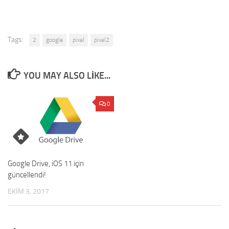
Tags:
2
google
pixel
pixel2
YOU MAY ALSO LIKE...
0
Google Drive, iOS 11 için
güncellendi!
EKIM 3, 2017