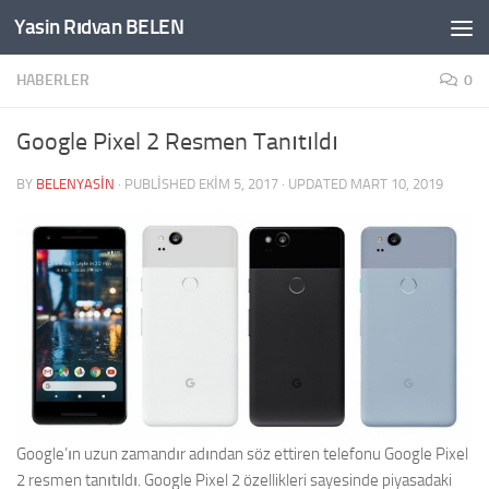
Yasin Rıdvan BELEN
Skip to content
HABERLER
0
Google Pixel 2 Resmen Tanıtıldı
BY
BELENYASIN
· PUBLISHED
EKIM 5, 2017
· UPDATED
MART 10, 2019
Google’ın uzun zamandır adından söz ettiren telefonu Google Pixel
2 resmen tanıtıldı. Google Pixel 2 özellikleri sayesinde piyasadaki