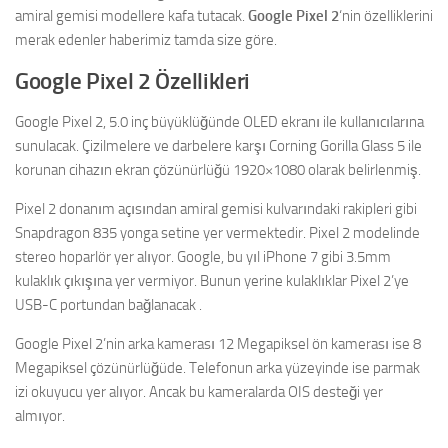
amiral gemisi modellere kafa tutacak.
Google Pixel 2
‘nin özelliklerini
merak edenler haberimiz tamda size göre.
Google Pixel 2 Özellikleri
Google Pixel 2, 5.0 inç büyüklüğünde OLED ekranı ile kullanıcılarına
sunulacak. Çizilmelere ve darbelere karşı Corning Gorilla Glass 5 ile
korunan cihazın ekran çözünürlüğü 1920×1080 olarak belirlenmiş.
Pixel 2 donanım açısından amiral gemisi kulvarındaki rakipleri gibi
Snapdragon 835 yonga setine yer vermektedir. Pixel 2 modelinde
stereo hoparlör yer alıyor. Google, bu yıl iPhone 7 gibi 3.5mm
kulaklık çıkışına yer vermiyor. Bunun yerine kulaklıklar Pixel 2’ye
USB-C portundan bağlanacak .
Google Pixel 2’nin arka kamerası 12 Megapiksel ön kamerası ise 8
Megapiksel çözünürlüğüde. Telefonun arka yüzeyinde ise parmak
izi okuyucu yer alıyor. Ancak bu kameralarda OIS desteği yer
almıyor.