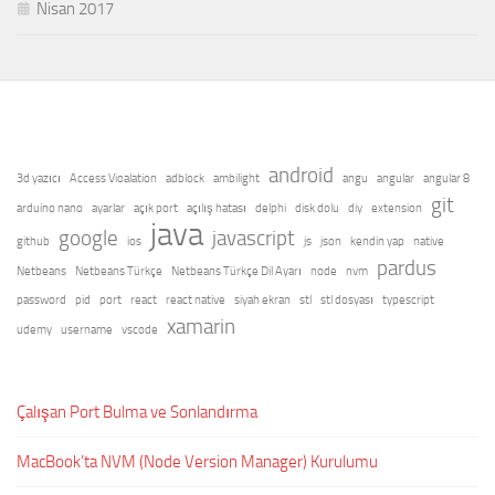
Nisan 2017
android
3d yazıcı
Access Vioalation
adblock
ambilight
angu
angular
angular 8
git
arduino nano
ayarlar
açık port
açılış hatası
delphi
disk dolu
diy
extension
java
google
javascript
github
ios
js
json
kendin yap
native
pardus
Netbeans
Netbeans Türkçe
Netbeans Türkçe Dil Ayarı
node
nvm
password
pid
port
react
react native
siyah ekran
stl
stl dosyası
typescript
xamarin
udemy
username
vscode
Çalışan Port Bulma ve Sonlandırma
MacBook’ta NVM (Node Version Manager) Kurulumu