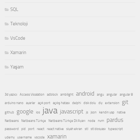
SQL
Teknoloji
VsCode
Xamarin
Yaşam
android
3d yazıcı
Access Vioalation
adblock
ambilight
angu
angular
angular 8
git
arduino nano
ayarlar
açık port
açılış hatası
delphi
disk dolu
diy
extension
java
google
javascript
github
ios
js
json
kendin yap
native
pardus
Netbeans
Netbeans Türkçe
Netbeans Türkçe Dil Ayarı
node
nvm
password
pid
port
react
react native
siyah ekran
stl
stl dosyası
typescript
xamarin
udemy
username
vscode