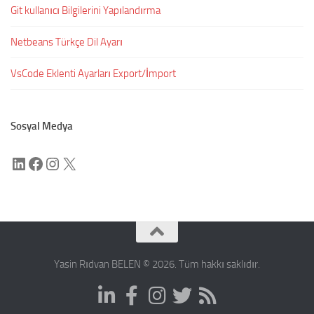
Git kullanıcı Bilgilerini Yapılandırma
Netbeans Türkçe Dil Ayarı
VsCode Eklenti Ayarları Export/İmport
Sosyal Medya
LinkedIn
Facebook
Instagram
X
Yasin Rıdvan BELEN © 2026. Tüm hakkı saklıdır.